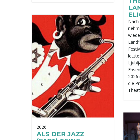
TH
LAN
EL
Nach 
nehme
wiede
Land“
Festi
letzte
Ljubl
Ensem
2026 
die P
Theat
2026
ALS DER JAZZ