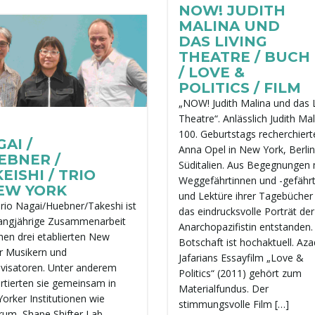
NOW! JUDITH
MALINA UND
DAS LIVING
THEATRE / BUCH
/ LOVE &
POLITICS / FILM
„NOW! Judith Malina und das L
Theatre“. Anlässlich Judith Ma
100. Geburtstags recherchiert
AI /
Anna Opel in New York, Berli
EBNER /
Süditalien. Aus Begegnungen 
EISHI / TRIO
Weggefährtinnen und -gefähr
NEW YORK
und Lektüre ihrer Tagebücher 
rio Nagai/Huebner/Takeshi ist
das eindrucksvolle Porträt der
langjährige Zusammenarbeit
Anarchopazifistin entstanden.
hen drei etablierten New
Botschaft ist hochaktuell. Aza
r Musikern und
Jafarians Essayfilm „Love &
visatoren. Unter anderem
Politics“ (2011) gehört zum
rtierten sie gemeinsam in
Materialfundus. Der
orker Institutionen wie
stimmungsvolle Film […]
rum, Shape Shifter Lab,