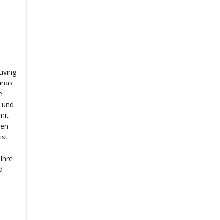
iving
linas
e
n und
mit
ten
ist
 Ihre
d