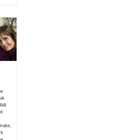
ne
sik
illi
d.
Drake,
ck
ne