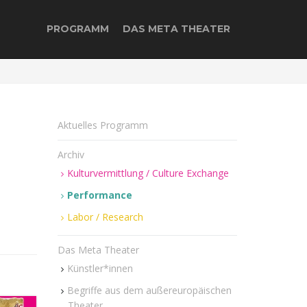
PROGRAMM
DAS META THEATER
Aktuelles Programm
Archiv
Kulturvermittlung / Culture Exchange
Performance
Labor / Research
Das Meta Theater
Künstler*innen
Begriffe aus dem außereuropäischen
Theater