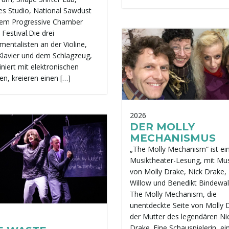
es Studio, National Sawdust
em Progressive Chamber
Festival.Die drei
mentalisten an der Violine,
lavier und dem Schlagzeug,
niert mit elektronischen
en, kreieren einen […]
2026
DER MOLLY
MECHANISMUS
„The Molly Mechanism“ ist ei
Musiktheater-Lesung, mit Mu
von Molly Drake, Nick Drake, R
Willow und Benedikt Bindewal
The Molly Mechanism, die
unentdeckte Seite von Molly 
der Mutter des legendären Ni
Drake. Eine Schauspielerin, ei