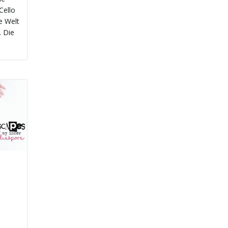
Cello
e Welt
. Die