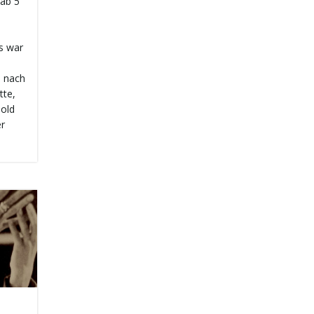
 ab 5
.
Es war
s
, nach
tte,
Gold
er