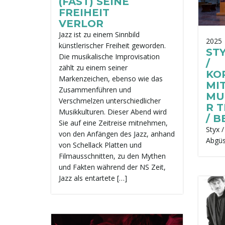
(FAST) SEINE
FREIHEIT
VERLOR
Jazz ist zu einem Sinnbild
2025
künstlerischer Freiheit geworden.
STY
Die musikalische Improvisation
/
zählt zu einem seiner
KO
Markenzeichen, ebenso wie das
MI
Zusammenführen und
MU
Verschmelzen unterschiedlicher
R 
Musikkulturen. Dieser Abend wird
/ B
Sie auf eine Zeitreise mitnehmen,
Styx 
von den Anfängen des Jazz, anhand
Abgü
von Schellack Platten und
Filmausschnitten, zu den Mythen
und Fakten während der NS Zeit,
Jazz als entartete […]