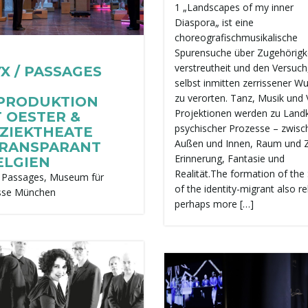
1 „Landscapes of my inner
Diaspora„ ist eine
choreografischmusikalische
Spurensuche über Zugehörigke
verstreutheit und den Versuch,
X / PASSAGES
selbst inmitten zerrissener Wu
zu verorten. Tanz, Musik und 
PRODUKTION
Projektionen werden zu Land
T OESTER &
psychischer Prozesse – zwisc
ZIEKTHEATE
Außen und Innen, Raum und Z
TRANSPARANT
Erinnerung, Fantasie und
ELGIEN
Realität.The formation of the 
/ Passages, Museum für
of the identity-migrant also rel
sse München
perhaps more […]