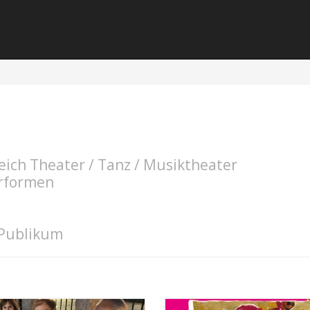
ich Theater / Tanz / Musiktheater
erformen
 Publikum