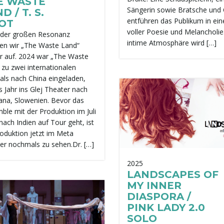
E WASTE
Sängerin sowie Bratsche und 
D / T. S.
entführen das Publikum in ein
IOT
voller Poesie und Melancholie
der großen Resonanz
intime Atmosphäre wird […]
n wir „The Waste Land“
r auf. 2024 war „The Waste
 zu zwei internationalen
vals nach China eingeladen,
s Jahr ins Glej Theater nach
jana, Slowenien. Bevor das
ble mit der Produktion im Juli
nach Indien auf Tour geht, ist
roduktion jetzt im Meta
er nochmals zu sehen.Dr. […]
2025
LANDSCAPES OF
MY INNER
DIASPORA /
PINK LADY 2.0
SOLO