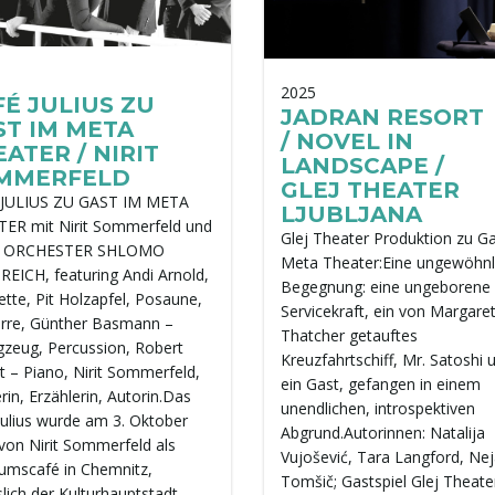
2025
É JULIUS ZU
JADRAN RESORT
ST IM META
/ NOVEL IN
ATER / NIRIT
LANDSCAPE /
MMERFELD
GLEJ THEATER
 JULIUS ZU GAST IM META
LJUBLJANA
ER mit Nirit Sommerfeld und
Glej Theater Produktion zu G
m ORCHESTER SHLOMO
Meta Theater:Eine ungewöhnl
REICH, featuring Andi Arnold,
Begegnung: eine ungeborene
ette, Pit Holzapfel, Posaune,
Servicekraft, ein von Margare
arre, Günther Basmann –
Thatcher getauftes
gzeug, Percussion, Robert
Kreuzfahrtschiff, Mr. Satoshi 
t – Piano, Nirit Sommerfeld,
ein Gast, gefangen in einem
in, Erzählerin, Autorin.Das
unendlichen, introspektiven
Julius wurde am 3. Oktober
Abgrund.Autorinnen: Natalija
von Nirit Sommerfeld als
Vujošević, Tara Langford, Ne
mscafé in Chemnitz,
Tomšič; Gastspiel Glej Theate
slich der Kulturhauptstadt