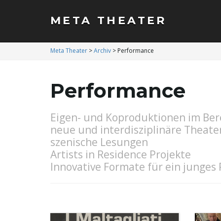
META THEATER
Meta Theater
>
Archiv
>
Performance
Performance
Eigen- und Koproduktionen im Bere
neue und interdisziplinäre Theat
szenische Lesungen
Artists in Residence Projekte
Innovative Formate für ein junges