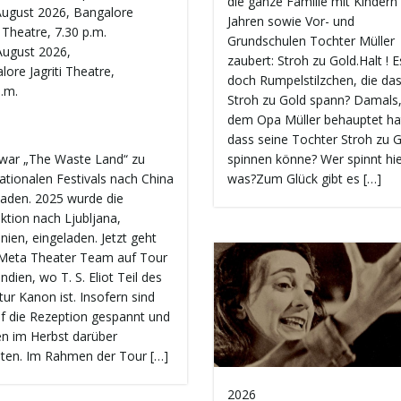
die ganze Familie mit Kindern
August 2026, Bangalore
Jahren sowie Vor- und
i Theatre, 7.30 p.m.
Grundschulen Tochter Müller
August 2026,
zaubert: Stroh zu Gold.Halt ! 
ore Jagriti Theatre,
doch Rumpelstilzchen, die da
p.m.
Stroh zu Gold spann? Damals
dem Opa Müller behauptet ha
dass seine Tochter Stroh zu 
spinnen könne? Wer spinnt hi
war „The Waste Land“ zu
was?Zum Glück gibt es […]
nationalen Festivals nach China
laden. 2025 wurde die
ktion nach Ljubljana,
nien, eingeladen. Jetzt geht
Meta Theater Team auf Tour
ndien, wo T. S. Eliot Teil des
tur Kanon ist. Insofern sind
uf die Rezeption gespannt und
n im Herbst darüber
hten. Im Rahmen der Tour […]
2026