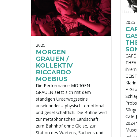
2025
CAF
GA
THE
2025
SO
MORGEN
CAFÉ
GRAUEN /
THEAT
KOLLEKTIV
ihre
RICCARDO
GEIST
MOEBIUS
Klarin
Die Performance MORGEN
E-Git
GRAUEN setzt sich mit dem
Schla
ständigen Unterwegsseins
Probs
auseinander – physisch, emotional
Sänger
und gesellschaftlich. Die Bühne wird
Café 
zur metaphorischen Landschaft,
2024 
zum Bahnhof ohne Gleise, zur
Museu
Station des Wartens, Suchens und
anläs