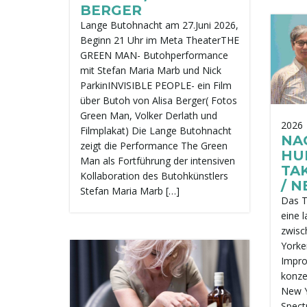
BERGER
Lange Butohnacht am 27.Juni 2026,
Beginn 21 Uhr im Meta TheaterTHE
GREEN MAN- Butohperformance
mit Stefan Maria Marb und Nick
ParkinINVISIBLE PEOPLE- ein Film
über Butoh von Alisa Berger( Fotos
Green Man, Volker Derlath und
2026
Filmplakat) Die Lange Butohnacht
NAG
zeigt die Performance The Green
HU
Man als Fortführung der intensiven
TAK
Kollaboration des Butohkünstlers
/ 
Stefan Maria Marb […]
Das T
eine 
zwisc
Yorke
Impro
konze
New Y
Spect