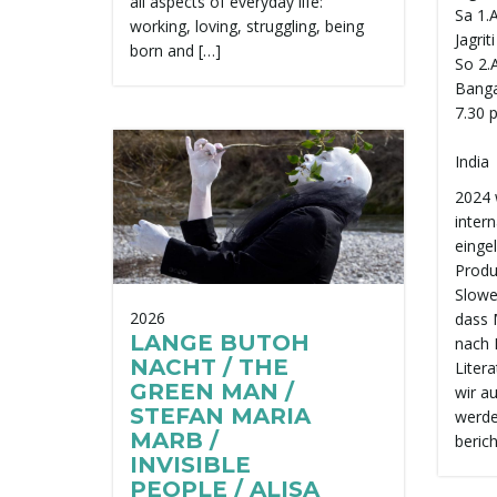
all aspects of everyday life:
Sa 1.
working, loving, struggling, being
Jagrit
born and […]
So 2.
Bangal
7.30 
India
2024 
inter
einge
Produ
Slowe
2026
dass 
LANGE BUTOH
nach I
NACHT / THE
Litera
GREEN MAN /
wir a
STEFAN MARIA
werde
MARB /
beric
INVISIBLE
PEOPLE / ALISA