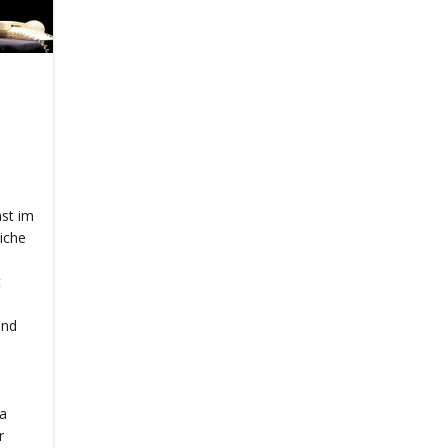
ast im
iche
t
und
ja
r