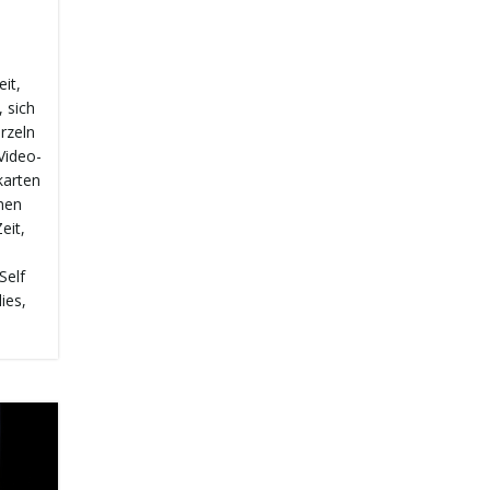
it,
 sich
rzeln
Video-
karten
hen
eit,
Self
ies,