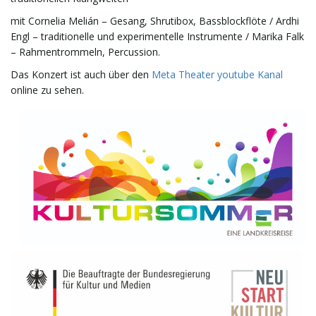
mit Cornelia Melián – Gesang, Shrutibox, Bassblockflöte / Ardhi
t
Engl – traditionelle und experimentelle Instrumente / Marika Falk
– Rahmentrommeln, Percussion.
Das Konzert ist auch über den
Meta Theater youtube Kanal
e
online zu sehen.
N
a
v