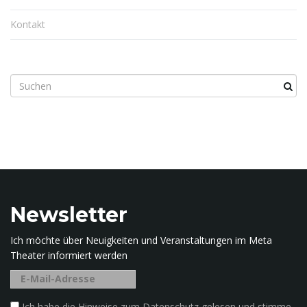
Kontakt
n
S
u
u
c
h
b
e
m
g
r
i
Newsletter
f
f
Ich möchte über Neuigkeiten und Veranstaltungen im Meta
.
Theater informiert werden
.
.
Ich habe die Hinweise zum Datenschutz gelesen und stimme