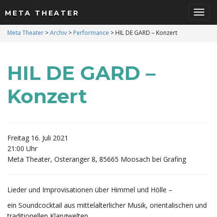
META THEATER
S
Meta Theater
>
Archiv
>
Performance
>
HIL DE GARD – Konzert
HIL DE GARD –
c
Konzert
h
Freitag 16. Juli 2021
21:00 Uhr
a
Meta Theater, Osteranger 8, 85665 Moosach bei Grafing
Lieder und Improvisationen über Himmel und Hölle –
l
ein Soundcocktail aus mittelalterlicher Musik, orientalischen und
traditionellen Klangwelten