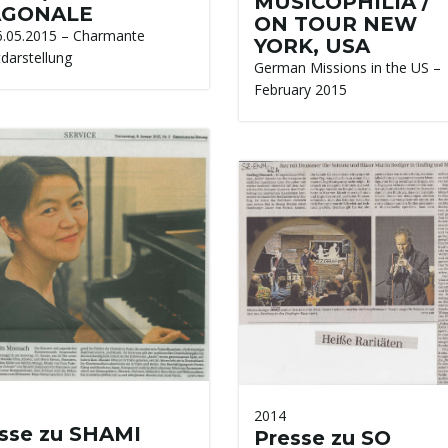
MUSICOPHILIA /
AGONALE
ON TOUR NEW
6.05.2015 – Charmante
YORK, USA
tdarstellung
German Missions in the US –
February 2015
2014
sse zu SHAMI
Presse zu SO