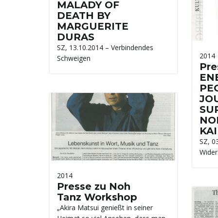
MALADY OF
DEATH BY
MARGUERITE
DURAS
SZ, 13.10.2014 – Verbindendes
2014
Schweigen
Pre
EN
PE
JO
SUR
NO
KA
SZ, 0
Wider
2014
Presse zu Noh
Tanz Workshop
„Akira Matsui genießt in seiner