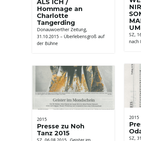
ALS ICH /
NIR
Hommage an
SO
Charlotte
MA
Tangerding
UM
Donauwoerther Zeitung,
SZ, 1
31.10.2015 – Überlebensgroß auf
nach 
der Bühne
2015
2015
Pre
Presse zu Noh
Od
Tanz 2015
SZ, 3
SZ, 06.08.2015 „Geister im