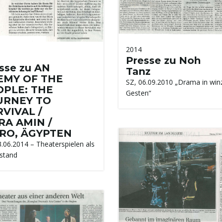
2014
Presse zu Noh
sse zu AN
Tanz
EMY OF THE
SZ, 06.09.2010 „Drama in win
OPLE: THE
Gesten“
URNEY TO
VIVAL /
RA AMIN /
IRO, ÄGYPTEN
3.06.2014 – Theaterspielen als
stand