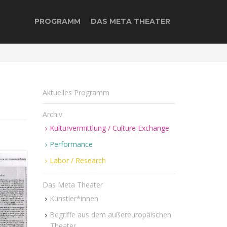
PROGRAMM
DAS META THEATER
Aktuelles Programm
Archiv
Kulturvermittlung / Culture Exchange
Performance
Labor / Research
Das Meta Theater
Künstler*innen
Begriffe aus dem außereuropäischen
Theater