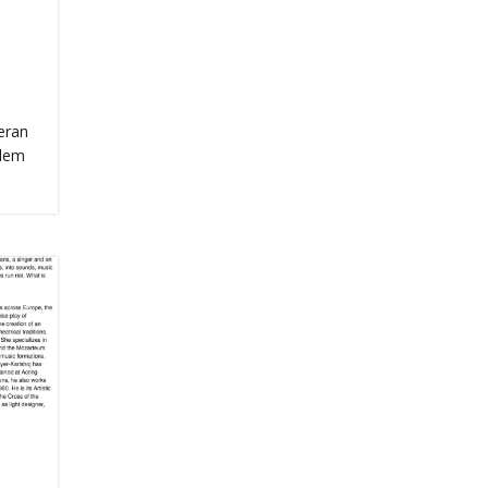
eran
 dem