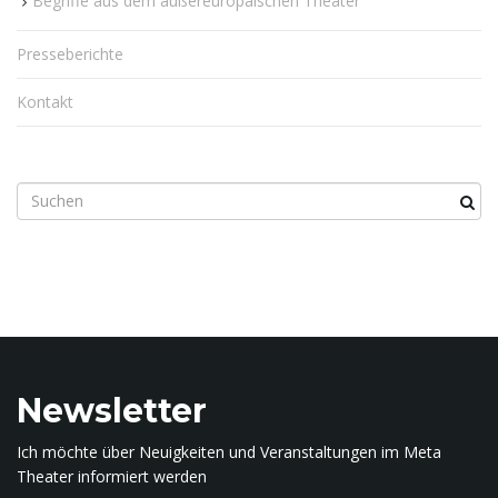
Begriffe aus dem außereuropäischen Theater
Presseberichte
Kontakt
S
u
c
h
b
e
g
r
i
Newsletter
f
f
Ich möchte über Neuigkeiten und Veranstaltungen im Meta
.
Theater informiert werden
.