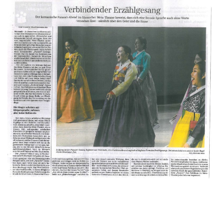
i
g
a
t
i
o