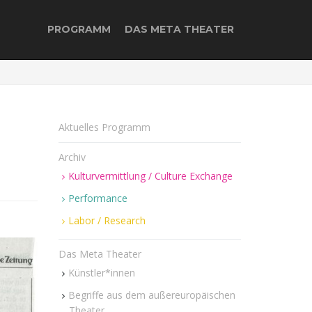
PROGRAMM
DAS META THEATER
Aktuelles Programm
Archiv
Kulturvermittlung / Culture Exchange
Performance
Labor / Research
Das Meta Theater
Künstler*innen
Begriffe aus dem außereuropäischen
Theater