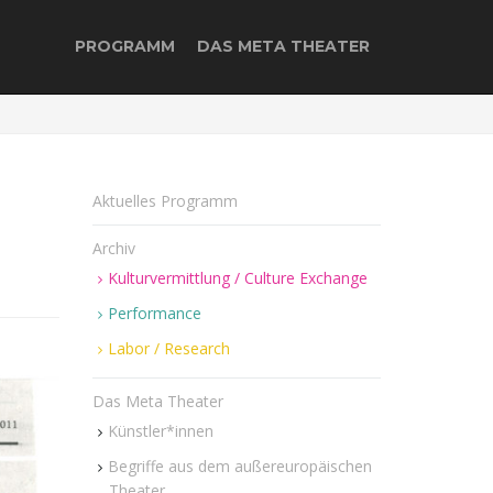
PROGRAMM
DAS META THEATER
Aktuelles Programm
Archiv
Kulturvermittlung / Culture Exchange
Performance
Labor / Research
Das Meta Theater
Künstler*innen
Begriffe aus dem außereuropäischen
Theater