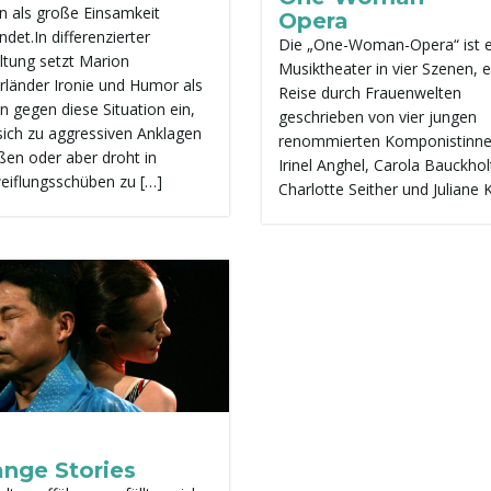
n als große Einsamkeit
Opera
det.In differenzierter
Die „One-Woman-Opera“ ist e
ltung setzt Marion
Musiktheater in vier Szenen, e
rländer Ironie und Humor als
Reise durch Frauenwelten
n gegen diese Situation ein,
geschrieben von vier jungen
 sich zu aggressiven Anklagen
renommierten Komponistinne
ißen oder aber droht in
Irinel Anghel, Carola Bauckholt
eiflungsschüben zu […]
Charlotte Seither und Juliane K
ange Stories