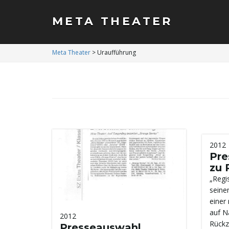
META THEATER
Meta Theater
>
Uraufführung
2012
Pre
zu 
„Regi
seine
einer
auf N
2012
Rückz
Presseauswahl