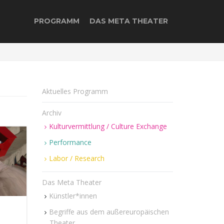
PROGRAMM
DAS META THEATER
Aktuelles Programm
Archiv
Kulturvermittlung / Culture Exchange
Performance
Labor / Research
Das Meta Theater
Künstler*innen
Begriffe aus dem außereuropäischen
Theater