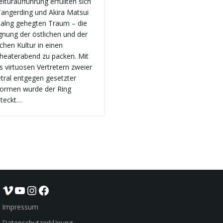
lturaufführung erfüllten sich
Tangerding und Akira Matsui
 alng gehegten Traum – die
nung der östlichen und der
chen Kultur in einen
heaterabend zu packen. Mit
s virtuosen Vertretern zweier
tral entgegen gesetzter
ormen wurde der Ring
teckt…
Vimeo
YouTube
Instagram
Facebook
Impressum
Datenschutzerklärung