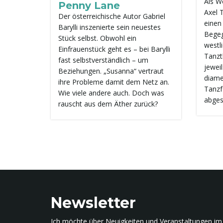
Als We
Penny Lane
Axel 
Der österreichische Autor Gabriel
einen
Barylli inszenierte sein neuestes
Begeg
Stück selbst. Obwohl ein
westli
Einfrauenstück geht es – bei Barylli
Tanzt
fast selbstverständlich – um
jeweil
Beziehungen. „Susanna“ vertraut
diame
ihre Probleme damit dem Netz an.
Tanzf
Wie viele andere auch. Doch was
abges
rauscht aus dem Äther zurück?
Newsletter
Ich möchte über Neuigkeiten und Veranstaltungen im