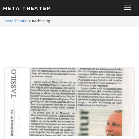
META THEATER
S
Meta Theater
>
nachhaltig
c
h
a
l