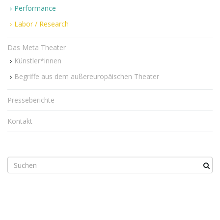
i
Performance
Labor / Research
Das Meta Theater
g
Künstler*innen
Begriffe aus dem außereuropäischen Theater
a
Presseberichte
Kontakt
t
S
u
i
c
h
b
o
e