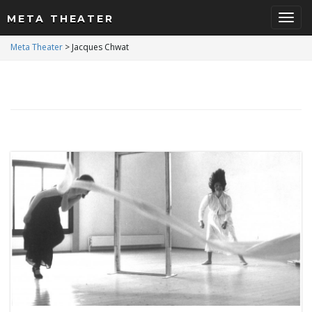
META THEATER
S
Meta Theater
>
Jacques Chwat
c
h
a
l