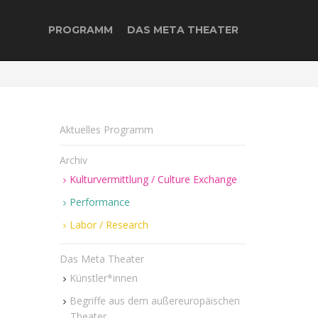
PROGRAMM
DAS META THEATER
Aktuelles Programm
Archiv
Kulturvermittlung / Culture Exchange
Performance
Labor / Research
Das Meta Theater
Künstler*innen
Begriffe aus dem außereuropäischen
Theater