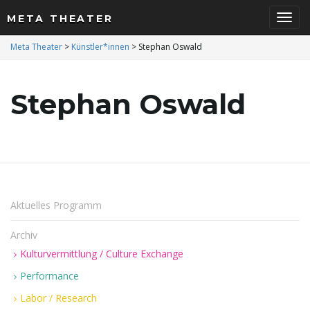
META THEATER
S
Meta Theater
>
Künstler*innen
>
Stephan Oswald
Stephan Oswald
c
h
Aktuelles Programm
a
Archiv
Kulturvermittlung / Culture Exchange
Performance
l
Labor / Research