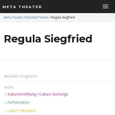
META THEATER
S
Meta Theater
>
Künstler*innen
>
Regula Siegfried
Regula Siegfried
c
h
Aktuelles Programm
a
Archiv
Kulturvermittlung / Culture Exchange
Performance
l
Labor / Research