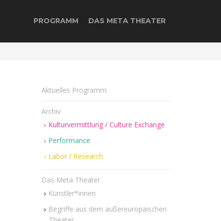
PROGRAMM
DAS META THEATER
Aktuelles Programm
Archiv
Kulturvermittlung / Culture Exchange
Performance
Labor / Research
Das Meta Theater
Künstler*innen
Begriffe aus dem außereuropäischen
Theater