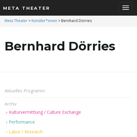
META THEATER
S
Meta Theater
>
Künstler*innen
>
Bernhard Dörries
Bernhard Dörries
c
h
Aktuelles Programm
a
Archiv
Kulturvermittlung / Culture Exchange
Performance
l
Labor / Research