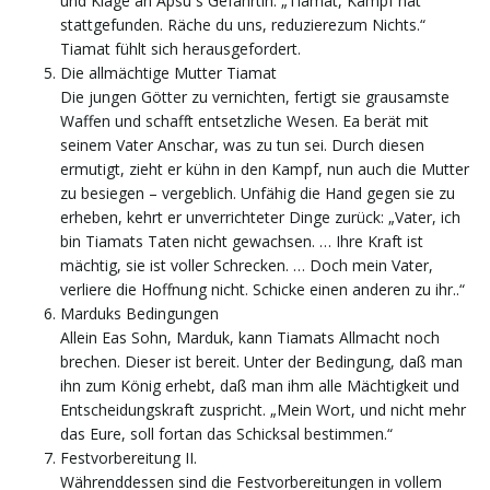
und Klage an Apsu´s Gefährtin: „Tiamat, Kampf hat
stattgefunden. Räche du uns, reduzierezum Nichts.“
Tiamat fühlt sich herausgefordert.
Die allmächtige Mutter Tiamat
Die jungen Götter zu vernichten, fertigt sie grausamste
Waffen und schafft entsetzliche Wesen. Ea berät mit
seinem Vater Anschar, was zu tun sei. Durch diesen
ermutigt, zieht er kühn in den Kampf, nun auch die Mutter
zu besiegen – vergeblich. Unfähig die Hand gegen sie zu
erheben, kehrt er unverrichteter Dinge zurück: „Vater, ich
bin Tiamats Taten nicht gewachsen. … Ihre Kraft ist
mächtig, sie ist voller Schrecken. … Doch mein Vater,
verliere die Hoffnung nicht. Schicke einen anderen zu ihr..“
Marduks Bedingungen
Allein Eas Sohn, Marduk, kann Tiamats Allmacht noch
brechen. Dieser ist bereit. Unter der Bedingung, daß man
ihn zum König erhebt, daß man ihm alle Mächtigkeit und
Entscheidungskraft zuspricht. „Mein Wort, und nicht mehr
das Eure, soll fortan das Schicksal bestimmen.“
Festvorbereitung II.
Währenddessen sind die Festvorbereitungen in vollem