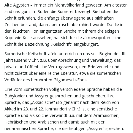
Alte Ägypten – immer ein Mehrvölkerland gewesen. Am ältesten
sind uns ganz im Süden die Sumerer bezeugt. Sie haben die
Schrift erfunden, die anfangs überwiegend aus bildhaften
Zeichen bestand, dann aber rasch abstrahiert wurde. Da die in
den feuchten Ton eingeritzten Striche mit ihrem dreieckigen
Kopf wie Keile aussehen, hat sich für die altmesopotamische
Schrift die Bezeichnung „Keilschrift“ eingebürgert.
Sumerische Keilschrifttafeln unterrichten uns seit Beginn des III.
Jahrtausend v.Chr. z.B. über Abrechnung und Verwaltung, das
private und öffentliche Vertragswesen, den Briefverkehr und
nicht zuletzt über eine reiche Literatur, etwa die sumerischen
Vorläufer des berühmten Gilgamesch-Epos.
Eine vom Sumerischen völlig verschiedene Sprache haben die
Babylonier und Assyrer gesprochen und geschrieben. Ihre
Sprache, das „Akkadische“ (so genannt nach dem Reich von
Akkad im 23. und 22. Jahrhundert v.Chr.) ist eine semitische
Sprache und als solche verwandt u.a. mit dem Aramäischen,
Hebräischen und Arabischen und damit auch mit der
neuaramäischen Sprache, die die heutigen „Assyrer“ sprechen.