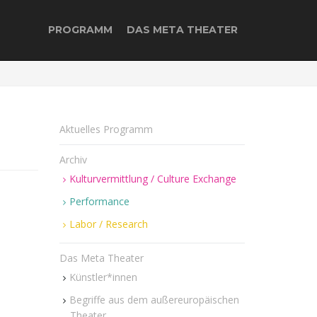
PROGRAMM
DAS META THEATER
Aktuelles Programm
Archiv
Kulturvermittlung / Culture Exchange
Performance
Labor / Research
Das Meta Theater
Künstler*innen
Begriffe aus dem außereuropäischen
Theater