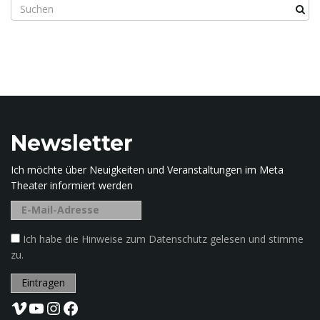
S
u
c
h
b
e
g
r
i
Newsletter
f
f
Ich möchte über Neuigkeiten und Veranstaltungen im Meta
.
Theater informiert werden
.
.
Ich habe die Hinweise zum Datenschutz gelesen und stimme
zu.
Vimeo
YouTube
Instagram
Facebook