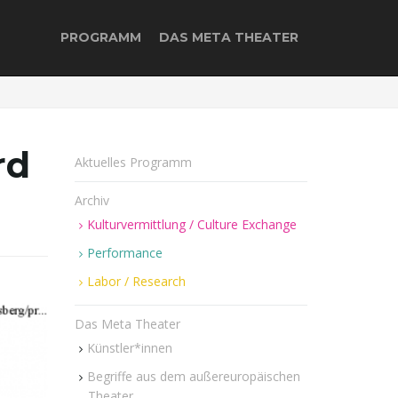
PROGRAMM
DAS META THEATER
rd
Aktuelles Programm
Archiv
Kulturvermittlung / Culture Exchange
Performance
Labor / Research
Das Meta Theater
Künstler*innen
Begriffe aus dem außereuropäischen
Theater