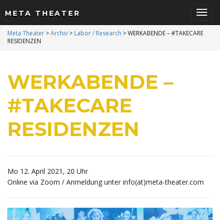
META THEATER
S
Meta Theater
>
Archiv
>
Labor / Research
>
WERKABENDE – #TAKECARE
RESIDENZEN
c
WERKABENDE –
#TAKECARE
h
RESIDENZEN
a
Mo 12. April 2021, 20 Uhr
Online via Zoom / Anmeldung unter info(at)meta-theater.com
l