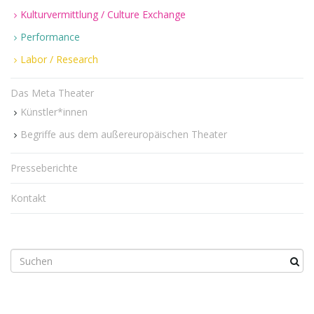
Kulturvermittlung / Culture Exchange
Performance
n
Labor / Research
Das Meta Theater
Künstler*innen
u
Begriffe aus dem außereuropäischen Theater
Presseberichte
m
Kontakt
S
u
c
h