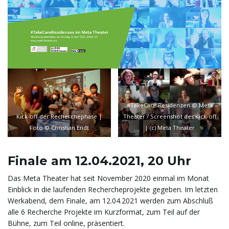
t
e
N
#TakeCare Residenzen @ Meta
Kick-off der Recherchephase |
Theater / Screenshot des Kick-off
Foto © Christian Endt
| (c) Meta Theater
a
Finale am 12.04.2021, 20 Uhr
Das Meta Theater hat seit November 2020 einmal im Monat
Einblick in die laufenden Rechercheprojekte gegeben. Im letzten
v
Werkabend, dem Finale, am 12.04.2021 werden zum Abschluß
alle 6 Recherche Projekte im Kurzformat, zum Teil auf der
Bühne, zum Teil online, präsentiert.