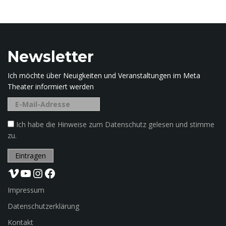
b
e
g
r
i
Newsletter
f
f
Ich möchte über Neuigkeiten und Veranstaltungen im Meta
.
Theater informiert werden
.
.
Ich habe die Hinweise zum Datenschutz gelesen und stimme
zu.
Vimeo
YouTube
Instagram
Facebook
Impressum
Datenschutzerklärung
Kontakt