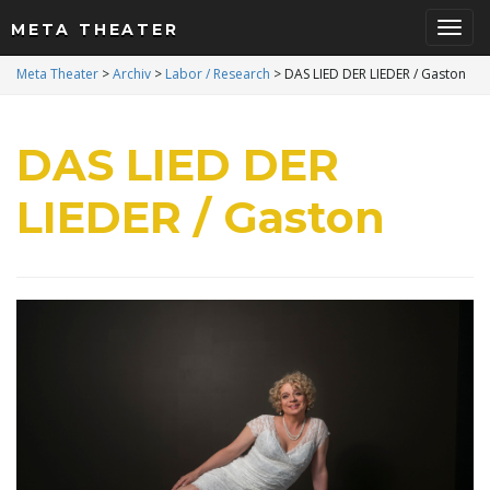
META THEATER
S
Meta Theater
>
Archiv
>
Labor / Research
>
DAS LIED DER LIEDER / Gaston
DAS LIED DER
c
LIEDER / Gaston
h
a
l