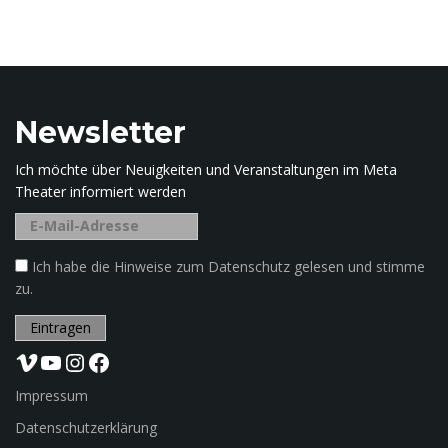
h
b
e
g
r
i
Newsletter
f
f
Ich möchte über Neuigkeiten und Veranstaltungen im Meta
.
Theater informiert werden
.
.
Ich habe die Hinweise zum Datenschutz gelesen und stimme
zu.
Vimeo
YouTube
Instagram
Facebook
Impressum
Datenschutzerklärung