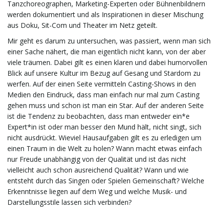
Tanzchoreographen, Marketing-Experten oder Bühnenbildnern
i
werden dokumentiert und als Inspirationen in dieser Mischung
aus Doku, Sit-Com und Theater im Netz geteilt.
Mir geht es darum zu untersuchen, was passiert, wenn man sich
g
einer Sache nähert, die man eigentlich nicht kann, von der aber
viele träumen. Dabei gilt es einen klaren und dabei humorvollen
Blick auf unsere Kultur im Bezug auf Gesang und Stardom zu
werfen. Auf der einen Seite vermitteln Casting-Shows in den
a
Medien den Eindruck, dass man einfach nur mal zum Casting
gehen muss und schon ist man ein Star. Auf der anderen Seite
ist die Tendenz zu beobachten, dass man entweder ein*e
Expert*in ist oder man besser den Mund hält, nicht singt, sich
t
nicht ausdrückt. Wieviel Hausaufgaben gilt es zu erledigen um
einen Traum in die Welt zu holen? Wann macht etwas einfach
nur Freude unabhängig von der Qualität und ist das nicht
vielleicht auch schon ausreichend Qualität? Wann und wie
i
entsteht durch das Singen oder Spielen Gemeinschaft? Welche
Erkenntnisse liegen auf dem Weg und welche Musik- und
Darstellungsstile lassen sich verbinden?
o