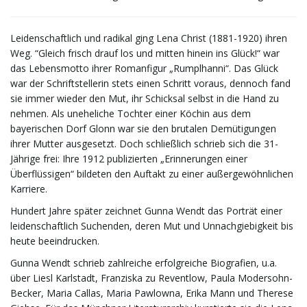
t
Leidenschaftlich und radikal ging Lena Christ (1881-1920) ihren
Weg. “Gleich frisch drauf los und mitten hinein ins Glück!“ war
das Lebensmotto ihrer Romanfigur „Rumplhanni“. Das Glück
war der Schriftstellerin stets einen Schritt voraus, dennoch fand
e
sie immer wieder den Mut, ihr Schicksal selbst in die Hand zu
nehmen. Als uneheliche Tochter einer Köchin aus dem
bayerischen Dorf Glonn war sie den brutalen Demütigungen
N
ihrer Mutter ausgesetzt. Doch schließlich schrieb sich die 31-
Jährige frei: Ihre 1912 publizierten „Erinnerungen einer
Überflüssigen“ bildeten den Auftakt zu einer außergewöhnlichen
Karriere.
a
Hundert Jahre später zeichnet Gunna Wendt das Porträt einer
leidenschaftlich Suchenden, deren Mut und Unnachgiebigkeit bis
heute beeindrucken.
v
Gunna Wendt schrieb zahlreiche erfolgreiche Biografien, u.a.
über Liesl Karlstadt, Franziska zu Reventlow, Paula Modersohn-
Becker, Maria Callas, Maria Pawlowna, Erika Mann und Therese