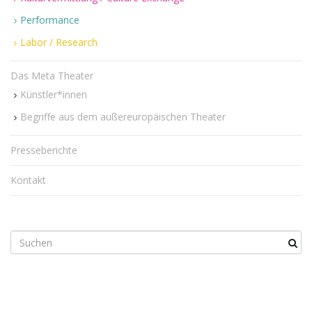
Performance
Labor / Research
n
Das Meta Theater
Künstler*innen
u
Begriffe aus dem außereuropäischen Theater
Presseberichte
m
Kontakt
S
u
c
h
b