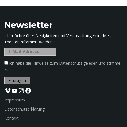
e
g
r
i
Newsletter
f
f
Ich möchte über Neuigkeiten und Veranstaltungen im Meta
.
Theater informiert werden
.
.
Ich habe die Hinweise zum Datenschutz gelesen und stimme
zu.
Vimeo
YouTube
Instagram
Facebook
Impressum
Datenschutzerklärung
Kontakt