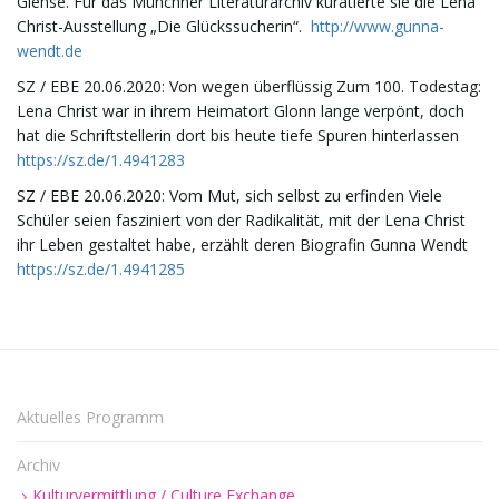
Giehse. Für das Münchner Literaturarchiv kuratierte sie die Lena
i
Christ-Ausstellung „Die Glückssucherin“.
http://www.gunna-
wendt.de
SZ / EBE 20.06.2020: Von wegen überflüssig Zum 100. Todestag:
g
Lena Christ war in ihrem Heimatort Glonn lange verpönt, doch
hat die Schriftstellerin dort bis heute tiefe Spuren hinterlassen
https://sz.de/1.4941283
SZ / EBE 20.06.2020: Vom Mut, sich selbst zu erfinden Viele
a
Schüler seien fasziniert von der Radikalität, mit der Lena Christ
ihr Leben gestaltet habe, erzählt deren Biografin Gunna Wendt
https://sz.de/1.4941285
t
i
Aktuelles Programm
Archiv
o
Kulturvermittlung / Culture Exchange