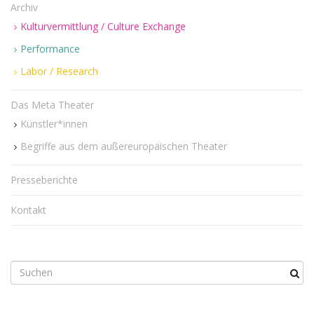
Archiv
i
Kulturvermittlung / Culture Exchange
Performance
g
Labor / Research
Das Meta Theater
Künstler*innen
a
Begriffe aus dem außereuropäischen Theater
Presseberichte
t
Kontakt
i
S
u
c
o
h