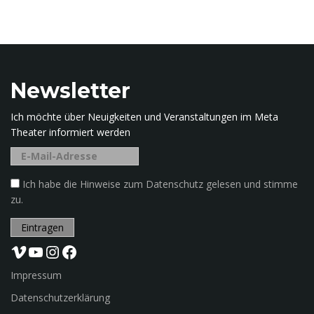
b
e
g
n
r
i
Newsletter
f
f
u
Ich möchte über Neuigkeiten und Veranstaltungen im Meta
.
Theater informiert werden
.
.
m
Ich habe die Hinweise zum Datenschutz gelesen und stimme
zu.
Vimeo
YouTube
Instagram
Facebook
Impressum
Datenschutzerklärung