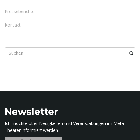
Presseberichte
Kontakt
S
u
c
h
b
e
g
r
i
Newsletter
f
f
Ich möchte über Neuigkeiten und Veranstaltungen im Meta
.
Theater informiert werden
.
.