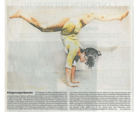
t
e
N
a
v