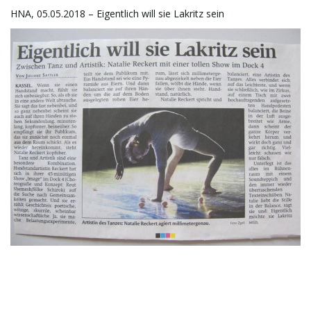
i
HNA, 05.05.2018 – Eigentlich will sie Lakritz sein
g
a
t
i
o