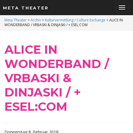
META THEATER
S
Meta Theater
>
Archiv
>
Kulturvermittlung / Culture Exchange
>
ALICE IN
WONDERBAND / VRBASKI & DINJASKI / + ESEL:COM
c
ALICE IN
WONDERBAND /
h
VRBASKI &
DINJASKI / +
a
ESEL:COM
l
Donnerstag 8. Februar 2018