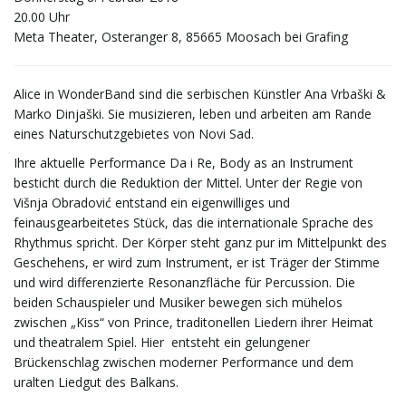
20.00 Uhr
t
Meta Theater, Osteranger 8, 85665 Moosach bei Grafing
Alice in WonderBand sind die serbischen Künstler Ana Vrbaški &
e
Marko Dinjaški. Sie musizieren, leben und arbeiten am Rande
eines Naturschutzgebietes von Novi Sad.
Ihre aktuelle Performance Da i Re, Body as an Instrument
besticht durch die Reduktion der Mittel. Unter der Regie von
N
Višnja Obradović entstand ein eigenwilliges und
feinausgearbeitetes Stück, das die internationale Sprache des
Rhythmus spricht. Der Körper steht ganz pur im Mittelpunkt des
Geschehens, er wird zum Instrument, er ist Träger der Stimme
a
und wird differenzierte Resonanzfläche für Percussion. Die
beiden Schauspieler und Musiker bewegen sich mühelos
zwischen „Kiss“ von Prince, traditonellen Liedern ihrer Heimat
v
und theatralem Spiel. Hier entsteht ein gelungener
Brückenschlag zwischen moderner Performance und dem
uralten Liedgut des Balkans.