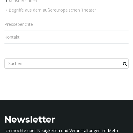
Künstler*innen
Begriffe aus dem außereuropäischen Theater
Presseberichte
Kontakt
S
u
c
h
b
e
g
r
i
Newsletter
f
f
Ich möchte über Neuigkeiten und Veranstaltungen im Meta