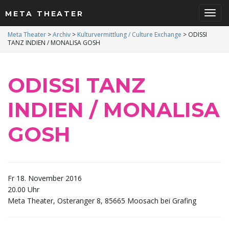
META THEATER
S
Meta Theater
>
Archiv
>
Kulturvermittlung / Culture Exchange
>
ODISSI
TANZ INDIEN / MONALISA GOSH
c
ODISSI TANZ
INDIEN / MONALISA
h
GOSH
a
Fr 18. November 2016
20.00 Uhr
Meta Theater, Osteranger 8, 85665 Moosach bei Grafing
l