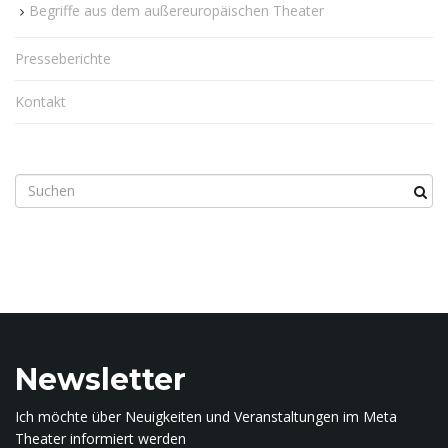
Begriffe aus dem außereuropäischen Theater
Presseberichte
Kontakt
S
u
c
h
b
e
g
r
i
Newsletter
f
f
Ich möchte über Neuigkeiten und Veranstaltungen im Meta
.
Theater informiert werden
.