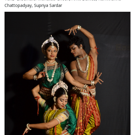
i
Chattopadyay, Supriya Sardar
g
a
t
i
o