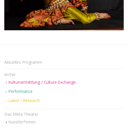
n
u
Aktuelles Programm
m
Archiv
Kulturvermittlung / Culture Exchange
Performance
Labor / Research
Das Meta Theater
Künstler*innen