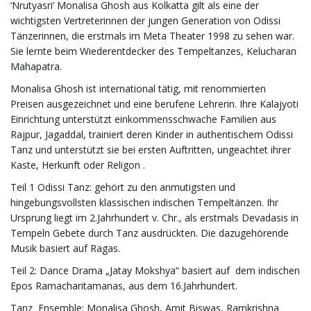
‘Nrutyasri’ Monalisa Ghosh aus Kolkatta gilt als eine der
wichtigsten Vertreterinnen der jungen Generation von Odissi
t
Tänzerinnen, die erstmals im Meta Theater 1998 zu sehen war.
Sie lernte beim Wiederentdecker des Tempeltanzes, Kelucharan
Mahapatra.
e
Monalisa Ghosh ist international tätig, mit renommierten
Preisen ausgezeichnet und eine berufene Lehrerin. Ihre Kalajyoti
Einrichtung unterstützt einkommensschwache Familien aus
Rajpur, Jagaddal, trainiert deren Kinder in authentischem Odissi
N
Tanz und unterstützt sie bei ersten Auftritten, ungeachtet ihrer
Kaste, Herkunft oder Religon .
Teil 1 Odissi Tanz: gehört zu den anmutigsten und
hingebungsvollsten klassischen indischen Tempeltänzen. Ihr
a
Ursprung liegt im 2.Jahrhundert v. Chr., als erstmals Devadasis in
Tempeln Gebete durch Tanz ausdrückten. Die dazugehörende
Musik basiert auf Ragas.
v
Teil 2: Dance Drama „Jatay Mokshya“ basiert auf dem indischen
Epos Ramacharitamanas, aus dem 16.Jahrhundert.
Tanz Ensemble: Monalisa Ghosh, Amit Biswas, Ramkrishna