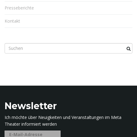
Presseberichte
Kontakt
S
u
c
h
b
e
g
r
i
Newsletter
f
f
Ich möchte über Neuigkeiten und Veranstaltungen im Meta
.
Theater informiert werden
.
.