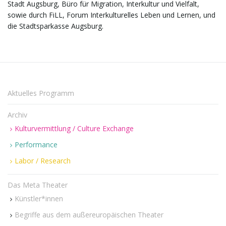
Stadt Augsburg, Büro für Migration, Interkultur und Vielfalt,
sowie durch FiLL, Forum Interkulturelles Leben und Lernen, und
die Stadtsparkasse Augsburg.
n
u
Aktuelles Programm
Archiv
m
Kulturvermittlung / Culture Exchange
Performance
Labor / Research
Das Meta Theater
Künstler*innen
Begriffe aus dem außereuropäischen Theater