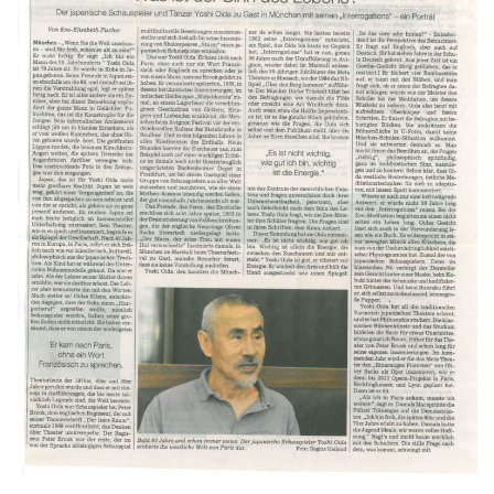
i
g
a
t
i
o