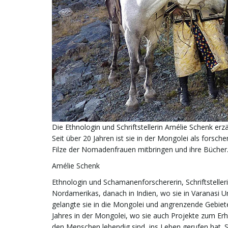
Die Ethnologin und Schriftstellerin Amélie Schenk er
Seit über 20 Jahren ist sie in der Mongolei als fors
Filze der Nomadenfrauen mitbringen und ihre Bücher. 
Amélie Schenk
Ethnologin und Schamanenforschererin, Schriftsteller
Nordamerikas, danach in Indien, wo sie in Varanasi Un
gelangte sie in die Mongolei und angrenzende Gebiete,
Jahres in der Mongolei, wo sie auch Projekte zum Erha
den Menschen lebendig sind, ins Leben gerufen hat. S