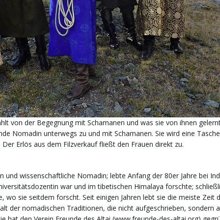
zählt von der Begegnung mit Schamanen und was sie von ihnen gelernt
chende Nomadin unterwegs zu und mit Schamanen. Sie wird eine Tasche 
Der Erlös aus dem Filzverkauf fließt den Frauen direkt zu.
in und wissenschaftliche Nomadin; lebte Anfang der 80er Jahre bei In
iversitätsdozentin war und im tibetischen Himalaya forschte; schließl
 wo sie seitdem forscht. Seit einigen Jahren lebt sie die meiste Zeit 
lt der nomadischen Traditionen, die nicht aufgeschrieben, sondern al
ie hat den Verein Freunde des Altai (www.freunde-des-altai.org) gegr