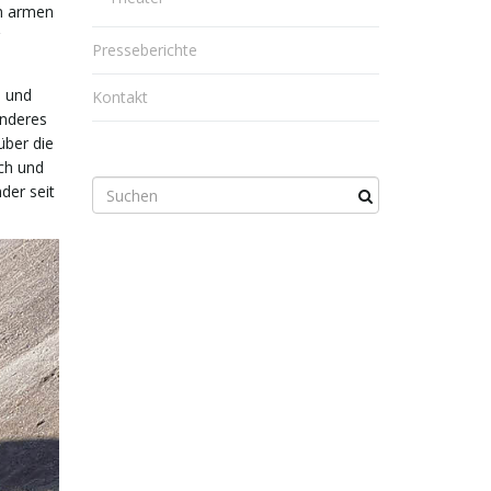
em armen
Presseberichte
n und
Kontakt
anderes
über die
sch und
S
der seit
u
c
h
b
e
g
r
i
f
f
.
.