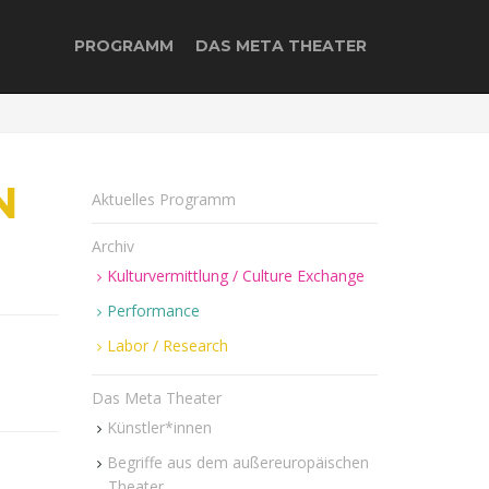
PROGRAMM
DAS META THEATER
N
Aktuelles Programm
Archiv
Kulturvermittlung / Culture Exchange
Performance
Labor / Research
Das Meta Theater
Künstler*innen
Begriffe aus dem außereuropäischen
Theater