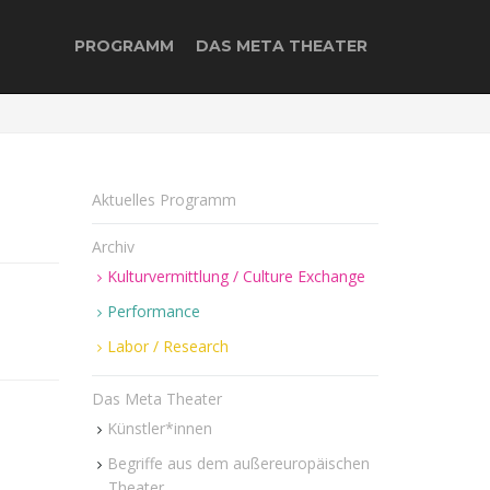
PROGRAMM
DAS META THEATER
Aktuelles Programm
Archiv
Kulturvermittlung / Culture Exchange
Performance
Labor / Research
Das Meta Theater
Künstler*innen
Begriffe aus dem außereuropäischen
Theater