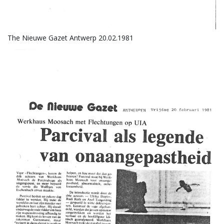
i
The Nieuwe Gazet Antwerp 20.02.1981
g
a
t
i
o