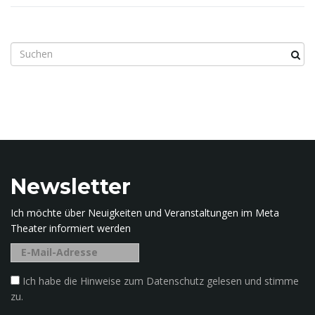
S
u
c
h
b
e
g
r
i
Newsletter
f
f
Ich möchte über Neuigkeiten und Veranstaltungen im Meta
.
Theater informiert werden
.
.
Ich habe die Hinweise zum Datenschutz gelesen und stimme
zu.