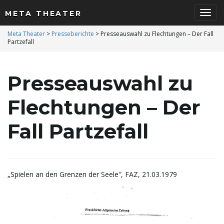
META THEATER
S
Meta Theater
>
Presseberichte
>
Presseauswahl zu Flechtungen – Der Fall
Partzefall
c
Presseauswahl zu
Flechtungen – Der
h
Fall Partzefall
a
„Spielen an den Grenzen der Seele
”
, FAZ, 21.03.1979
l