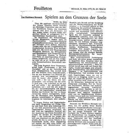
t
e
N
a
v