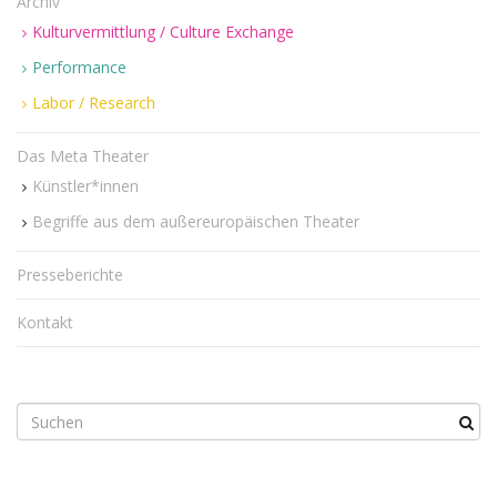
Archiv
i
Kulturvermittlung / Culture Exchange
Performance
Labor / Research
g
Das Meta Theater
Künstler*innen
a
Begriffe aus dem außereuropäischen Theater
Presseberichte
t
Kontakt
i
S
u
c
o
h