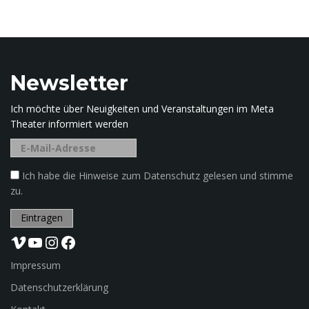
b
e
g
n
r
i
Newsletter
f
f
Ich möchte über Neuigkeiten und Veranstaltungen im Meta
u
.
Theater informiert werden
.
.
m
Ich habe die Hinweise zum Datenschutz gelesen und stimme
zu.
Vimeo
YouTube
Instagram
Facebook
Impressum
Datenschutzerklärung