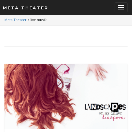
META THEATER
S
Meta Theater
>
live musik
c
h
a
l